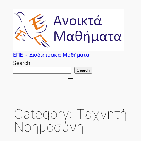
Skip
to
content
ΕΠΕ :: Διαδικτυακά Μαθήματα
Search
Search
Category:
Τεχνητή
Νοημοσύνη