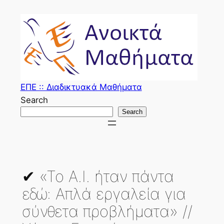
Skip
to
content
ΕΠΕ :: Διαδικτυακά Μαθήματα
Search
Search
✔ «Το Α.Ι. ήταν πάντα
εδώ: Απλά εργαλεία για
σύνθετα προβλήματα» //