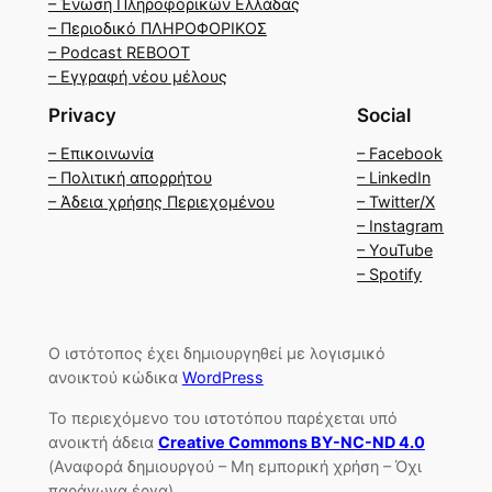
– Ένωση Πληροφορικών Ελλάδας
– Περιοδικό ΠΛΗΡΟΦΟΡΙΚΟΣ
– Podcast REBOOT
– Εγγραφή νέου μέλους
Privacy
Social
– Επικοινωνία
– Facebook
– Πολιτική απορρήτου
– LinkedIn
– Άδεια χρήσης Περιεχομένου
– Twitter/X
– Instagram
– YouTube
– Spotify
Ο ιστότοπος έχει δημιουργηθεί με λογισμικό
ανοικτού κώδικα
WordPress
Το περιεχόμενο του ιστοτόπου παρέχεται υπό
ανοικτή άδεια
Creative Commons BY-NC-ND 4.0
(Αναφορά δημιουργού – Μη εμπορική χρήση – Όχι
παράγωγα έργα)