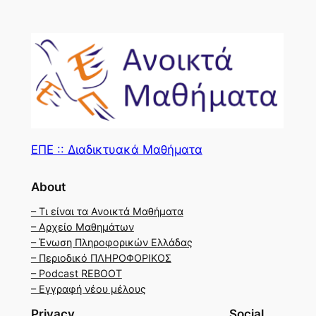
ΕΠΕ :: Διαδικτυακά Μαθήματα
About
– Τι είναι τα Ανοικτά Μαθήματα
– Αρχείο Μαθημάτων
– Ένωση Πληροφορικών Ελλάδας
– Περιοδικό ΠΛΗΡΟΦΟΡΙΚΟΣ
– Podcast REBOOT
– Εγγραφή νέου μέλους
Privacy
Social