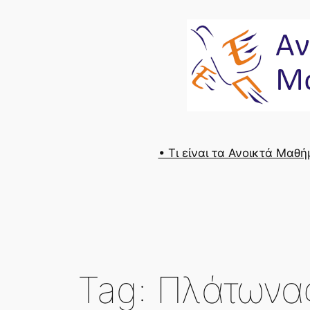
Skip
to
content
• Τι είναι τα Ανοικτά Μαθ
Tag:
Πλάτωνα