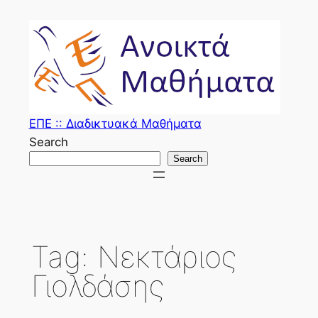
Skip
to
content
ΕΠΕ :: Διαδικτυακά Μαθήματα
Search
Search
Tag:
Νεκτάριος
Γιολδάσης